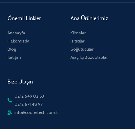
Önemli Linkler
Ana Ürünlerimiz
Anasayfa
Klimalar
Hakkımızda
Isıtıcılar
Blog
Soğutucular
İletişim
Araç İçi Buzdolapları
Bize Ulaşın
0212 549 02 53
0212 671 48 97
info@coolertech.com.tr