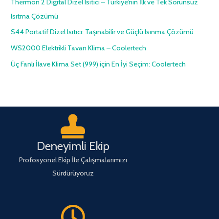
Thermon 2 Digital Dizel Isıtıcı – Türkiye’nin İlk ve Tek Sorunsuz
Isıtma Çözümü
S44 Portatif Dizel Isıtıcı: Taşınabilir ve Güçlü Isınma Çözümü
WS2000 Elektrikli Tavan Klima – Coolertech
Üç Fanlı İlave Klima Set (999) için En İyi Seçim: Coolertech
Deneyimli Ekip
Profosyonel Ekip İle Çalışmalarımızı
Sürdürüyoruz