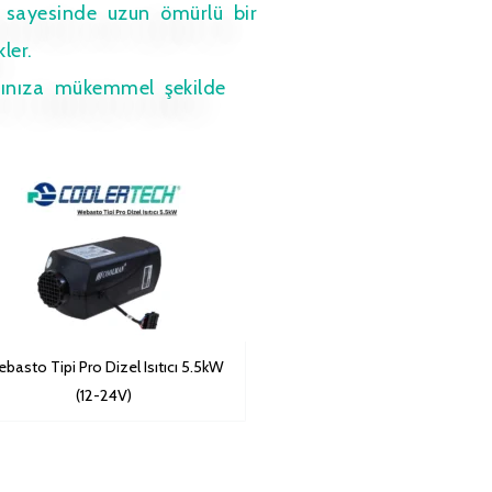
sı sayesinde uzun ömürlü bir
ler.
arınıza mükemmel şekilde
basto Tipi Pro Dizel Isıtıcı 5.5kW
(12-24V)