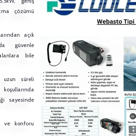
.5kW, geniş
sıtma çözümü
larından açık
rda güvenle
lanlara bile
 uzun süreli
koşullarında
iği sayesinde
ı ve konforu