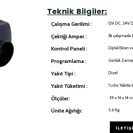
Teknik Bilgiler:
12V DC, 24V
Çalışma Gerilimi :
İlk çalışmada 
Çektiği Amper :
Dijital Ekran
Kontrol Paneli :
Günlük Zama
Programlama :
Dizel
Yakıt Tipi :
1 Litre Yakıtl
Yakıt Tüketimi :
39 x 14 x 14 
Ölçüler:
5.6 Kg
Ünite Ağırlığı:
İLETIŞ