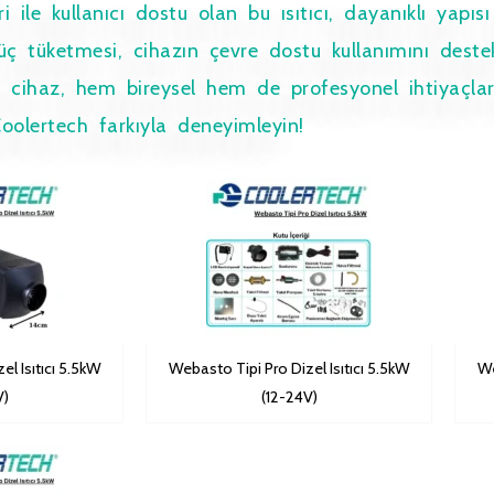
 ile kullanıcı dostu olan bu ısıtıcı, dayanıklı yapı
 tüketmesi, cihazın çevre dostu kullanımını destek
 bu cihaz, hem bireysel hem de profesyonel ihtiyaçl
olertech farkıyla deneyimleyin!
el Isıtıcı 5.5kW
Webasto Tipi Pro Dizel Isıtıcı 5.5kW
We
V)
(12-24V)