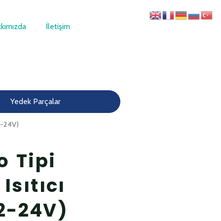
kımızda
İletişim
Yedek Parçalar
12-24V)
 Tipi
 Isıtıcı
2-24V)