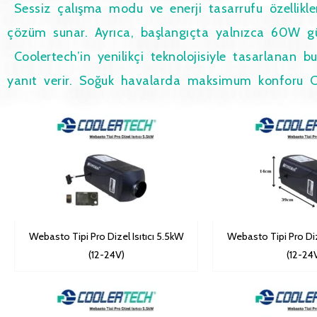
Sessiz çalışma modu ve enerji tasarrufu özellikleri
çözüm sunar. Ayrıca, başlangıçta yalnızca 60W güç
Coolertech’in yenilikçi teknolojisiyle tasarlanan
yanıt verir. Soğuk havalarda maksimum konforu Co
Webasto Tipi Pro Dizel Isıtıcı 5.5kW
Webasto Tipi Pro Diz
(12-24V)
(12-24