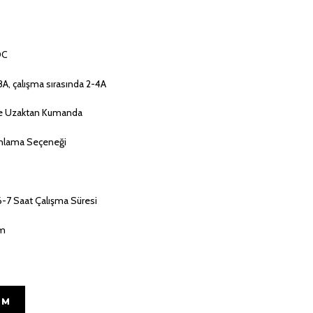
 DC
8A, çalışma sırasında 2-4A
 ve Uzaktan Kumanda
nlama Seçeneği
a 6-7 Saat Çalışma Süresi
cm
IM