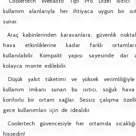
Coolertech Webasto Tipi Pro Dizel Isıtıcı 5
kullanım alanlarıyla her ihtiyaca uygun bir ı
sunar.
Araç kabinlerinden karavanlara, güvenlik nokta
hava etkinliklerine kadar farklı ortamla
kullanılabilir. Kompakt yapısı sayesinde dar a
kolayca monte edilebilir.
Düşük yakıt tüketimi ve yüksek verimliliğiyle
kullanım imkanı sunan bu ısıtıcı, soğuk hava 
konforlu bir ortam sağlar. Sessiz çalışma özell
gece kullanımları için de idealdir.
Coolertech güvencesiyle her ortamda sıcaklığ
hissedin!