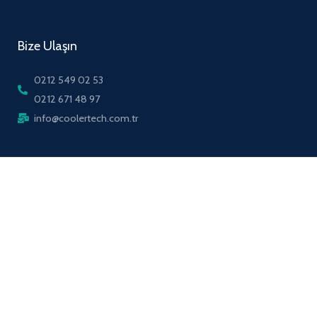
Bize Ulaşın
0212 549 02 53
0212 671 48 97
info@coolertech.com.tr