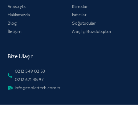
Anasayfa
Klimalar
Hakkımızda
Isıtıcılar
Blog
Soğutucular
İletişim
Araç İçi Buzdolapları
Bize Ulaşın
0212 549 02 53
0212 671 48 97
info@coolertech.com.tr