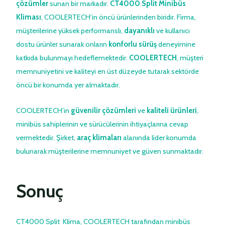
çözümler
sunan bir markadır.
CT4000 Split Minibüs
Kliması
, COOLERTECH’in öncü ürünlerinden biridir. Firma,
müşterilerine yüksek performanslı,
dayanıklı
ve kullanıcı
dostu ürünler sunarak onların
konforlu sürüş
deneyimine
katkıda bulunmayı hedeflemektedir.
COOLERTECH
, müşteri
memnuniyetini ve kaliteyi en üst düzeyde tutarak sektörde
öncü bir konumda yer almaktadır.
COOLERTECH’in
güvenilir çözümleri
ve
kaliteli ürünleri
,
minibüs sahiplerinin ve sürücülerinin ihtiyaçlarına cevap
vermektedir. Şirket,
araç klimaları
alanında lider konumda
bulunarak müşterilerine memnuniyet ve güven sunmaktadır.
Sonuç
CT4000 Split Klima, COOLERTECH tarafından minibüs