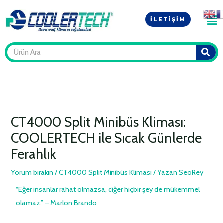
İçeriğe
Yazı
Men
atla
dolaşımı
İLETIŞIM
S
CT4000 Split Minibüs Kliması:
COOLERTECH ile Sıcak Günlerde
Ferahlık
Yorum bırakın
/
CT4000 Split Minibüs Kliması
/ Yazan
SeoRey
“Eğer insanlar rahat olmazsa, diğer hiçbir şey de mükemmel
olamaz.” – Marlon Brando