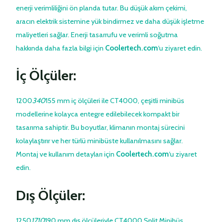
enerji verimliliğini ön planda tutar. Bu düşük akım çekimi,
aracın elektrik sistemine yük bindirmez ve daha düşük işletme
maliyetleri sağlar. Enerji tasarrufu ve verimli soğutma
hakkında daha fazla bilgi için
Coolertech.com
‘u ziyaret edin.
İç Ölçüler:
1200
340
155 mm iç ölçüleri ile CT4000, çeşitli minibüs
modellerine kolayca entegre edilebilecek kompakt bir
tasarıma sahiptir. Bu boyutlar, klimanın montaj sürecini
kolaylaştırır ve her türlü minibüste kullanılmasını sağlar.
Montaj ve kullanım detayları için
Coolertech.com
‘u ziyaret
edin.
Dış Ölçüler:
1250
1710
190 mm dış ölçüleriyle CT4000 Split Minibüs