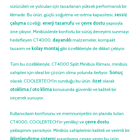
sürücüleri ve yolcuları için tasarlanan yüksek performanslı bir
klimadır. Bu ürün, güçlü soğutma ve ısıtma kapasitesi,
sessiz
çalışma
özelliği,
enerji tasarrufu
ve
çevre dostu
yapısıyla
öne çıkıyor. Minibüslerde konforlu bir sürüş deneyimi sunmayı
hedefleyen CT4000,
dayanıklı
malzemeler, kompakt
tasarım ve
kolay montaj
gibi özellikleriyle de dikkat çekiyor.
Tüm bu özellikleriyle, CT4000 Split Minibüs Kliması, minibüs
sahipleri için ideal bir çözüm olma yolunda ilerliyor.
Sonuç
olarak, COOLERTECH’in sunduğu bu ürün,
özet
olarak
otoklima / oto klima
konusunda güvenilir ve kaliteli bir
seçenek sunuyor.
Kullanıcıların konforunu ve memnuniyetini ön planda tutan
CT4000, COOLERTECH’in yenilikçi ve
çevre dostu
yaklaşımını yansıtıyor. Minibüs sahiplerinin kaliteli ve verimli bir
iklimlendirme sistemi
arayışlarına cevap veren bu ürün,