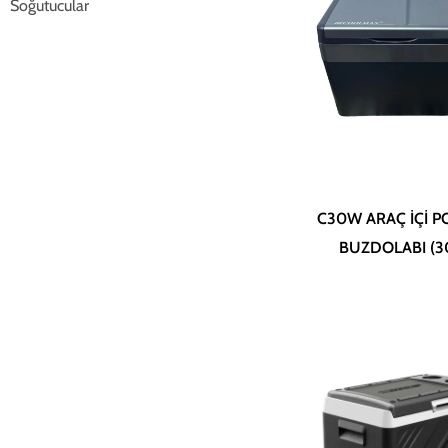
Soğutucular
C30W ARAÇ İÇİ P
BUZDOLABI (30